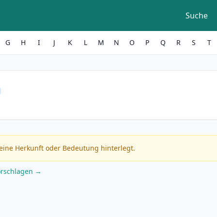
Suche
G
H
I
J
K
L
M
N
O
P
Q
R
S
T
eine Herkunft oder Bedeutung hinterlegt.
orschlagen →