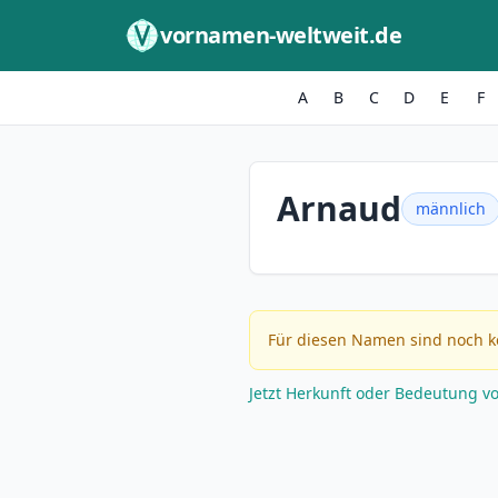
Zum Inhalt springen
vornamen-weltweit.de
A
B
C
D
E
F
Arnaud
männlich
Für diesen Namen sind noch k
Jetzt Herkunft oder Bedeutung v