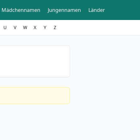
Mädchennamen
Jungennamen
Länder
U
V
W
X
Y
Z