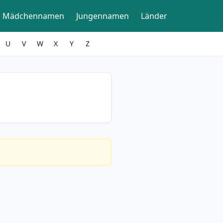
Mädchennamen
Jungennamen
Länder
U
V
W
X
Y
Z