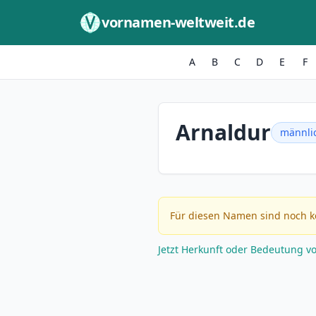
Zum Inhalt springen
vornamen-weltweit.de
A
B
C
D
E
F
Arnaldur
männli
Für diesen Namen sind noch k
Jetzt Herkunft oder Bedeutung v