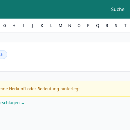
Suche
G
H
I
J
K
L
M
N
O
P
Q
R
S
T
ch
eine Herkunft oder Bedeutung hinterlegt.
orschlagen →