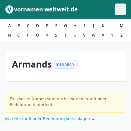
Zum Inhalt springen
vornamen-weltweit.de
A
B
C
D
E
F
G
H
I
J
K
L
M
N
O
P
Q
R
S
T
U
V
W
X
Y
Z
Armands
männlich
Für diesen Namen sind noch keine Herkunft oder
Bedeutung hinterlegt.
Jetzt Herkunft oder Bedeutung vorschlagen →