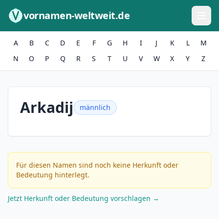
Zum Inhalt springen
vornamen-weltweit.de
A
B
C
D
E
F
G
H
I
J
K
L
M
N
O
P
Q
R
S
T
U
V
W
X
Y
Z
Arkadij
männlich
Für diesen Namen sind noch keine Herkunft oder
Bedeutung hinterlegt.
Jetzt Herkunft oder Bedeutung vorschlagen →