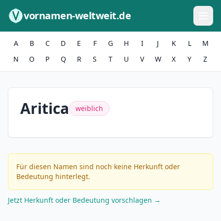
Zum Inhalt springen
vornamen-weltweit.de
A
B
C
D
E
F
G
H
I
J
K
L
M
N
O
P
Q
R
S
T
U
V
W
X
Y
Z
Aritica
weiblich
Für diesen Namen sind noch keine Herkunft oder
Bedeutung hinterlegt.
Jetzt Herkunft oder Bedeutung vorschlagen →