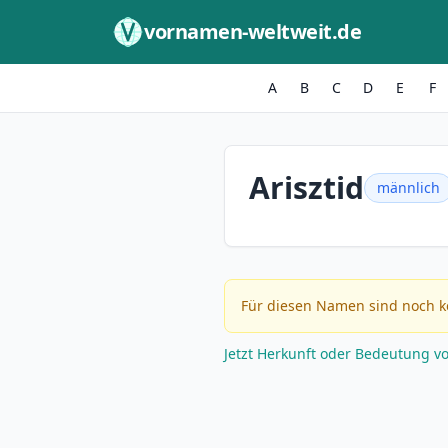
Zum Inhalt springen
vornamen-weltweit.de
A
B
C
D
E
F
Arisztid
männlich
Für diesen Namen sind noch k
Jetzt Herkunft oder Bedeutung v