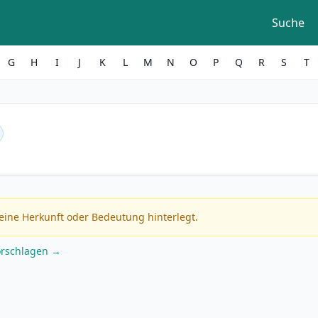
Suche
G
H
I
J
K
L
M
N
O
P
Q
R
S
T
eine Herkunft oder Bedeutung hinterlegt.
orschlagen →