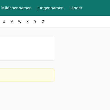
Mädchennamen
Jungennamen
Länder
U
V
W
X
Y
Z