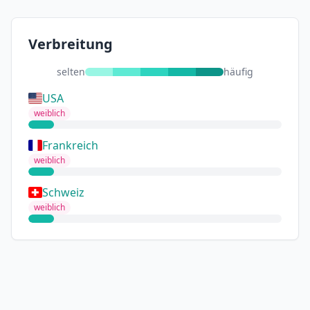
Verbreitung
selten
häufig
USA
weiblich
Frankreich
weiblich
Schweiz
weiblich