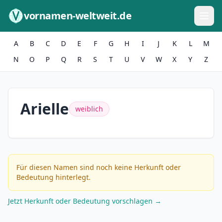
Zum Inhalt springen
vornamen-weltweit.de
A
B
C
D
E
F
G
H
I
J
K
L
M
N
O
P
Q
R
S
T
U
V
W
X
Y
Z
Arielle
weiblich
Für diesen Namen sind noch keine Herkunft oder
Bedeutung hinterlegt.
Jetzt Herkunft oder Bedeutung vorschlagen →