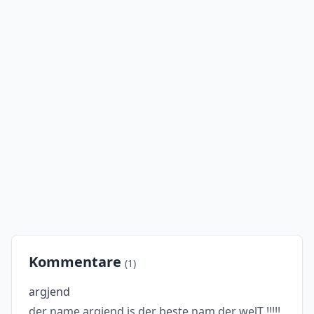
Kommentare
(1)
argjend
der name argjend is der beste nam der welT !!!!!