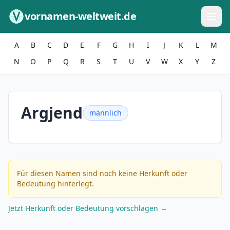
Zum Inhalt springen
vornamen-weltweit.de
A
B
C
D
E
F
G
H
I
J
K
L
M
N
O
P
Q
R
S
T
U
V
W
X
Y
Z
Argjend
männlich
Für diesen Namen sind noch keine Herkunft oder
Bedeutung hinterlegt.
Jetzt Herkunft oder Bedeutung vorschlagen →