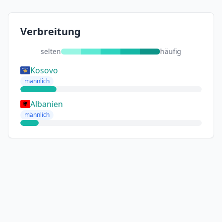
Verbreitung
selten
häufig
Kosovo
männlich
Albanien
männlich