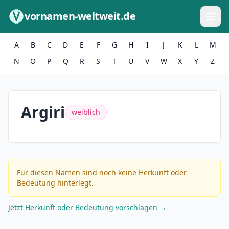
Zum Inhalt springen
vornamen-weltweit.de
A
B
C
D
E
F
G
H
I
J
K
L
M
N
O
P
Q
R
S
T
U
V
W
X
Y
Z
Argiri
weiblich
Für diesen Namen sind noch keine Herkunft oder
Bedeutung hinterlegt.
Jetzt Herkunft oder Bedeutung vorschlagen →