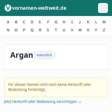
Zum Inhalt springen
vornamen-weltweit.de
A
B
C
D
E
F
G
H
I
J
K
L
M
N
O
P
Q
R
S
T
U
V
W
X
Y
Z
Argan
männlich
Für diesen Namen sind noch keine Herkunft oder
Bedeutung hinterlegt.
Jetzt Herkunft oder Bedeutung vorschlagen →