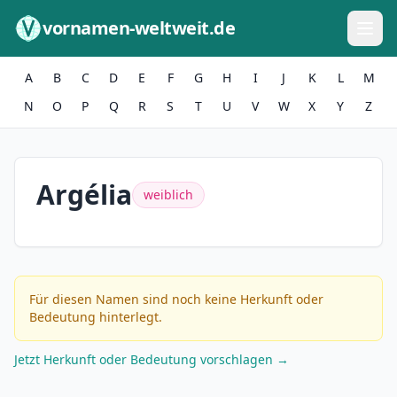
Zum Inhalt springen
vornamen-weltweit.de
A
B
C
D
E
F
G
H
I
J
K
L
M
N
O
P
Q
R
S
T
U
V
W
X
Y
Z
Argélia
weiblich
Für diesen Namen sind noch keine Herkunft oder
Bedeutung hinterlegt.
Jetzt Herkunft oder Bedeutung vorschlagen →