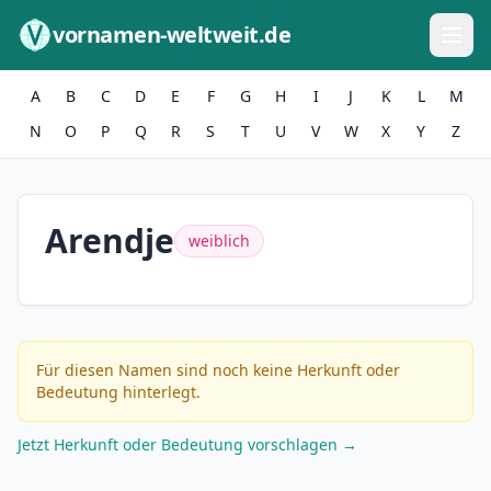
Zum Inhalt springen
vornamen-weltweit.de
A
B
C
D
E
F
G
H
I
J
K
L
M
N
O
P
Q
R
S
T
U
V
W
X
Y
Z
Arendje
weiblich
Für diesen Namen sind noch keine Herkunft oder
Bedeutung hinterlegt.
Jetzt Herkunft oder Bedeutung vorschlagen →