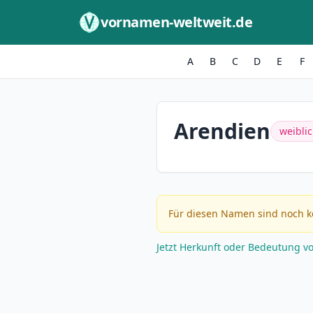
Zum Inhalt springen
vornamen-weltweit.de
A
B
C
D
E
F
Arendien
weibli
Für diesen Namen sind noch k
Jetzt Herkunft oder Bedeutung v