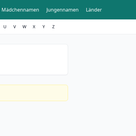
Mädchennamen
Jungennamen
Länder
U
V
W
X
Y
Z