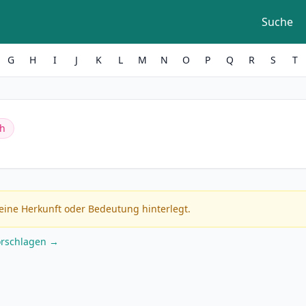
Suche
G
H
I
J
K
L
M
N
O
P
Q
R
S
T
ch
eine Herkunft oder Bedeutung hinterlegt.
orschlagen →