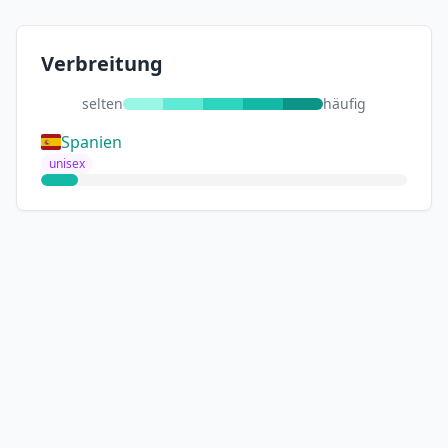
Verbreitung
selten
häufig
Spanien
unisex