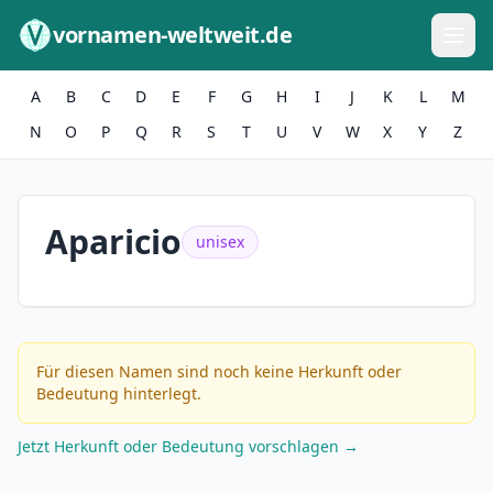
Zum Inhalt springen
vornamen-weltweit.de
A
B
C
D
E
F
G
H
I
J
K
L
M
N
O
P
Q
R
S
T
U
V
W
X
Y
Z
Aparicio
unisex
Für diesen Namen sind noch keine Herkunft oder
Bedeutung hinterlegt.
Jetzt Herkunft oder Bedeutung vorschlagen →