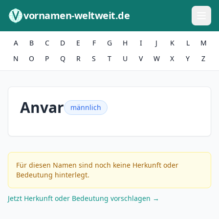
Zum Inhalt springen
vornamen-weltweit.de
A
B
C
D
E
F
G
H
I
J
K
L
M
N
O
P
Q
R
S
T
U
V
W
X
Y
Z
Anvar
männlich
Für diesen Namen sind noch keine Herkunft oder
Bedeutung hinterlegt.
Jetzt Herkunft oder Bedeutung vorschlagen →