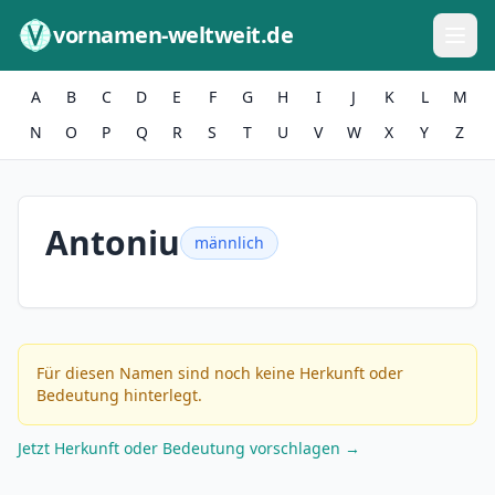
Zum Inhalt springen
vornamen-weltweit.de
A
B
C
D
E
F
G
H
I
J
K
L
M
N
O
P
Q
R
S
T
U
V
W
X
Y
Z
Antoniu
männlich
Für diesen Namen sind noch keine Herkunft oder
Bedeutung hinterlegt.
Jetzt Herkunft oder Bedeutung vorschlagen →