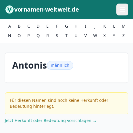
Zum Inhalt springen
vornamen-weltweit.de
A
B
C
D
E
F
G
H
I
J
K
L
M
N
O
P
Q
R
S
T
U
V
W
X
Y
Z
Antonis
männlich
Für diesen Namen sind noch keine Herkunft oder
Bedeutung hinterlegt.
Jetzt Herkunft oder Bedeutung vorschlagen →