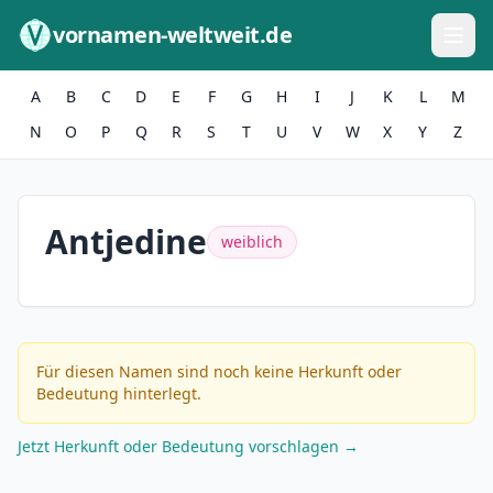
Zum Inhalt springen
vornamen-weltweit.de
A
B
C
D
E
F
G
H
I
J
K
L
M
N
O
P
Q
R
S
T
U
V
W
X
Y
Z
Antjedine
weiblich
Für diesen Namen sind noch keine Herkunft oder
Bedeutung hinterlegt.
Jetzt Herkunft oder Bedeutung vorschlagen →