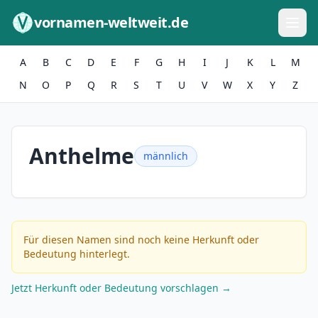
Zum Inhalt springen
vornamen-weltweit.de
A
B
C
D
E
F
G
H
I
J
K
L
M
N
O
P
Q
R
S
T
U
V
W
X
Y
Z
Anthelme
männlich
Für diesen Namen sind noch keine Herkunft oder
Bedeutung hinterlegt.
Jetzt Herkunft oder Bedeutung vorschlagen →