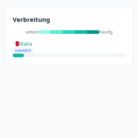
Verbreitung
selten
häufig
Malta
männlich