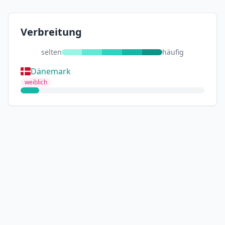
Verbreitung
selten
häufig
Dänemark
weiblich