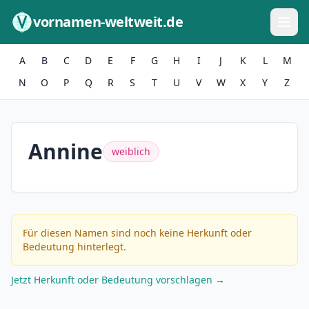
Zum Inhalt springen
vornamen-weltweit.de
A
B
C
D
E
F
G
H
I
J
K
L
M
N
O
P
Q
R
S
T
U
V
W
X
Y
Z
Annine
weiblich
Für diesen Namen sind noch keine Herkunft oder
Bedeutung hinterlegt.
Jetzt Herkunft oder Bedeutung vorschlagen →