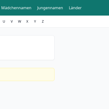
Mädchennamen
Jungennamen
Länder
U
V
W
X
Y
Z