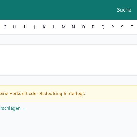
Suche
G
H
I
J
K
L
M
N
O
P
Q
R
S
T
eine Herkunft oder Bedeutung hinterlegt.
orschlagen →