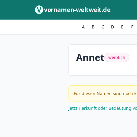
Zum Inhalt springen
vornamen-weltweit.de
A
B
C
D
E
F
Annet
weiblich
Für diesen Namen sind noch k
Jetzt Herkunft oder Bedeutung v