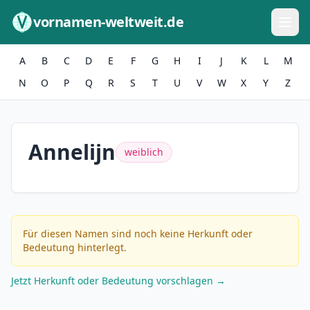
Zum Inhalt springen
vornamen-weltweit.de
A
B
C
D
E
F
G
H
I
J
K
L
M
N
O
P
Q
R
S
T
U
V
W
X
Y
Z
Annelijn
weiblich
Für diesen Namen sind noch keine Herkunft oder
Bedeutung hinterlegt.
Jetzt Herkunft oder Bedeutung vorschlagen →