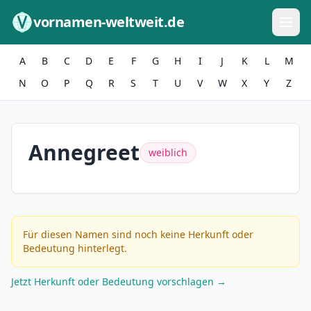
Zum Inhalt springen
vornamen-weltweit.de
A
B
C
D
E
F
G
H
I
J
K
L
M
N
O
P
Q
R
S
T
U
V
W
X
Y
Z
Annegreet
weiblich
Für diesen Namen sind noch keine Herkunft oder
Bedeutung hinterlegt.
Jetzt Herkunft oder Bedeutung vorschlagen →