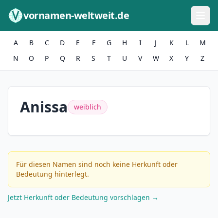
Zum Inhalt springen
vornamen-weltweit.de
A
B
C
D
E
F
G
H
I
J
K
L
M
N
O
P
Q
R
S
T
U
V
W
X
Y
Z
Anissa
weiblich
Für diesen Namen sind noch keine Herkunft oder
Bedeutung hinterlegt.
Jetzt Herkunft oder Bedeutung vorschlagen →