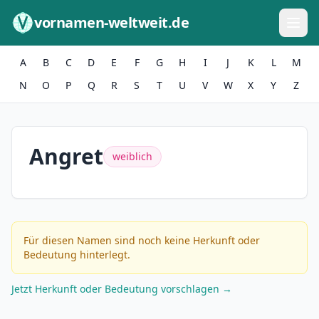
Zum Inhalt springen
vornamen-weltweit.de
A
B
C
D
E
F
G
H
I
J
K
L
M
N
O
P
Q
R
S
T
U
V
W
X
Y
Z
Angret
weiblich
Für diesen Namen sind noch keine Herkunft oder
Bedeutung hinterlegt.
Jetzt Herkunft oder Bedeutung vorschlagen →