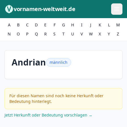
Zum Inhalt springen
vornamen-weltweit.de
A
B
C
D
E
F
G
H
I
J
K
L
M
N
O
P
Q
R
S
T
U
V
W
X
Y
Z
Andrian
männlich
Für diesen Namen sind noch keine Herkunft oder
Bedeutung hinterlegt.
Jetzt Herkunft oder Bedeutung vorschlagen →