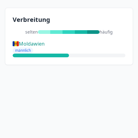
Verbreitung
selten
häufig
Moldawien
männlich