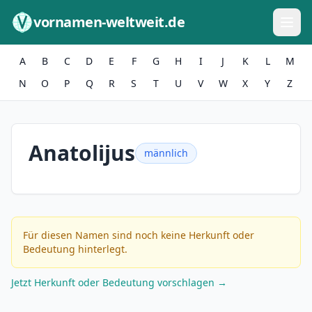
Zum Inhalt springen
vornamen-weltweit.de
A
B
C
D
E
F
G
H
I
J
K
L
M
N
O
P
Q
R
S
T
U
V
W
X
Y
Z
Anatolijus
männlich
Für diesen Namen sind noch keine Herkunft oder
Bedeutung hinterlegt.
Jetzt Herkunft oder Bedeutung vorschlagen →