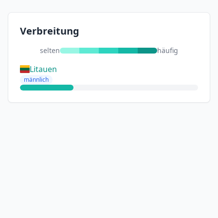
Verbreitung
selten
häufig
Litauen
männlich