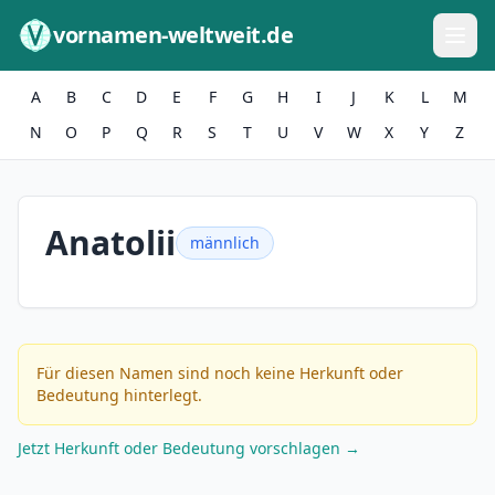
Zum Inhalt springen
vornamen-weltweit.de
A
B
C
D
E
F
G
H
I
J
K
L
M
N
O
P
Q
R
S
T
U
V
W
X
Y
Z
Anatolii
männlich
Für diesen Namen sind noch keine Herkunft oder
Bedeutung hinterlegt.
Jetzt Herkunft oder Bedeutung vorschlagen →