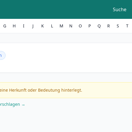
Suche
G
H
I
J
K
L
M
N
O
P
Q
R
S
T
h
eine Herkunft oder Bedeutung hinterlegt.
orschlagen →