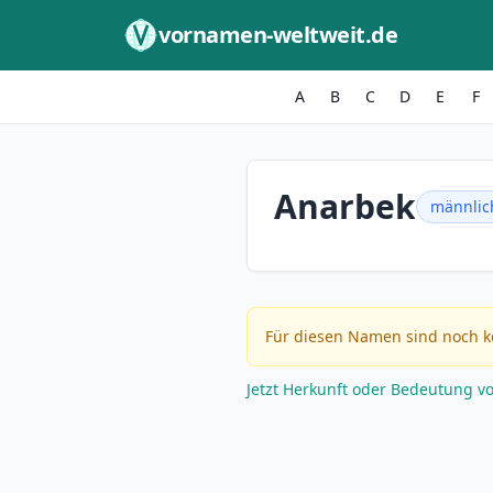
Zum Inhalt springen
vornamen-weltweit.de
A
B
C
D
E
F
Anarbek
männlic
Für diesen Namen sind noch k
Jetzt Herkunft oder Bedeutung v