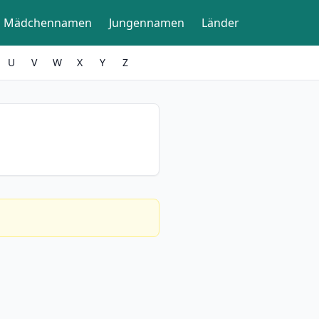
Mädchennamen
Jungennamen
Länder
U
V
W
X
Y
Z