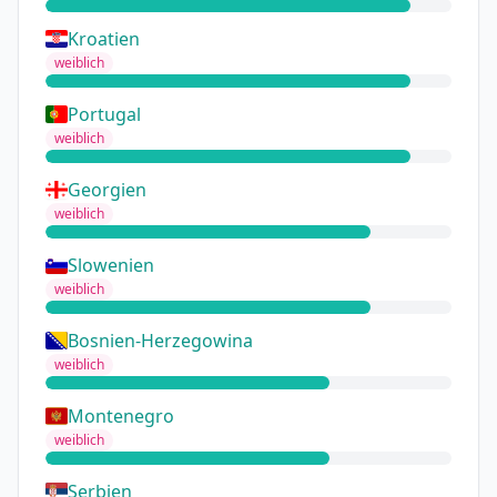
Kroatien
weiblich
Portugal
weiblich
Georgien
weiblich
Slowenien
weiblich
Bosnien-Herzegowina
weiblich
Montenegro
weiblich
Serbien