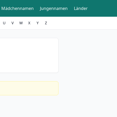
Mädchennamen
Jungennamen
Länder
U
V
W
X
Y
Z