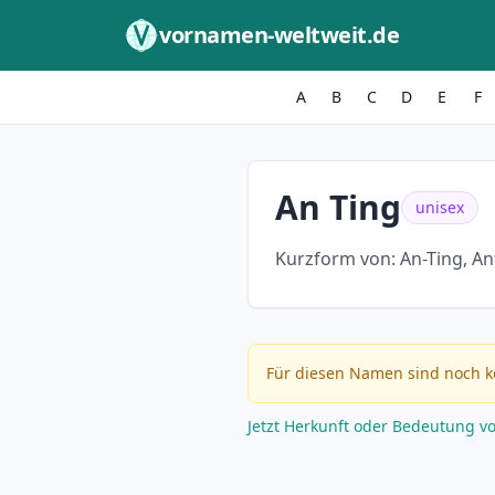
Zum Inhalt springen
vornamen-weltweit.de
A
B
C
D
E
F
An Ting
unisex
Kurzform von:
An-Ting, An
Für diesen Namen sind noch k
Jetzt Herkunft oder Bedeutung v