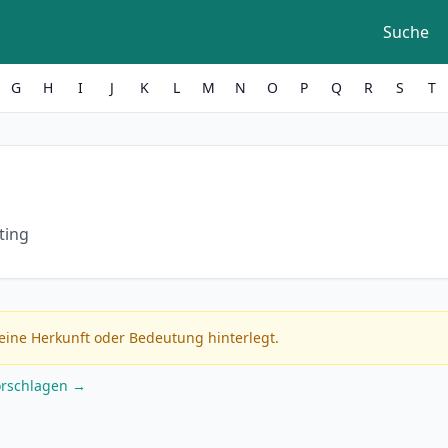
Suche
G
H
I
J
K
L
M
N
O
P
Q
R
S
T
ting
eine Herkunft oder Bedeutung hinterlegt.
orschlagen →