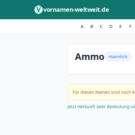
Zum Inhalt springen
vornamen-weltweit.de
A
B
C
D
E
F
Ammo
männlich
Für diesen Namen sind noch k
Jetzt Herkunft oder Bedeutung v