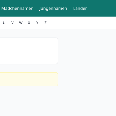
Mädchennamen
Jungennamen
Länder
U
V
W
X
Y
Z