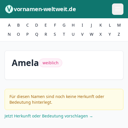
Zum Inhalt springen
vornamen-weltweit.de
A
B
C
D
E
F
G
H
I
J
K
L
M
N
O
P
Q
R
S
T
U
V
W
X
Y
Z
Amela
weiblich
Für diesen Namen sind noch keine Herkunft oder
Bedeutung hinterlegt.
Jetzt Herkunft oder Bedeutung vorschlagen →