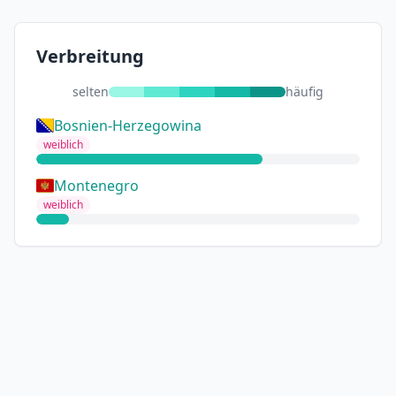
Verbreitung
selten
häufig
Bosnien-Herzegowina
weiblich
Montenegro
weiblich