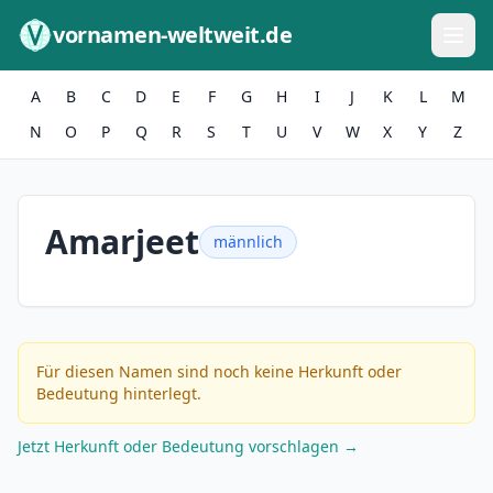
Zum Inhalt springen
vornamen-weltweit.de
A
B
C
D
E
F
G
H
I
J
K
L
M
N
O
P
Q
R
S
T
U
V
W
X
Y
Z
Amarjeet
männlich
Für diesen Namen sind noch keine Herkunft oder
Bedeutung hinterlegt.
Jetzt Herkunft oder Bedeutung vorschlagen →