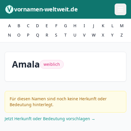
Zum Inhalt springen
vornamen-weltweit.de
A
B
C
D
E
F
G
H
I
J
K
L
M
N
O
P
Q
R
S
T
U
V
W
X
Y
Z
Amala
weiblich
Für diesen Namen sind noch keine Herkunft oder
Bedeutung hinterlegt.
Jetzt Herkunft oder Bedeutung vorschlagen →