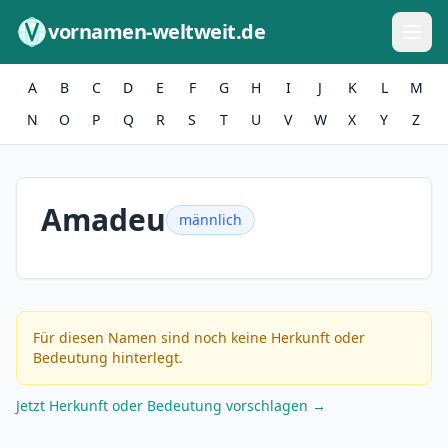
Zum Inhalt springen
vornamen-weltweit.de
A
B
C
D
E
F
G
H
I
J
K
L
M
N
O
P
Q
R
S
T
U
V
W
X
Y
Z
Amadeu
männlich
Für diesen Namen sind noch keine Herkunft oder
Bedeutung hinterlegt.
Jetzt Herkunft oder Bedeutung vorschlagen →