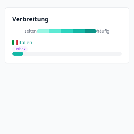
Verbreitung
selten
häufig
Italien
unisex