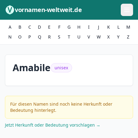
Zum Inhalt springen
vornamen-weltweit.de
A
B
C
D
E
F
G
H
I
J
K
L
M
N
O
P
Q
R
S
T
U
V
W
X
Y
Z
Amabile
unisex
Für diesen Namen sind noch keine Herkunft oder
Bedeutung hinterlegt.
Jetzt Herkunft oder Bedeutung vorschlagen →