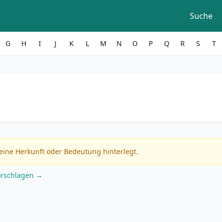
Suche
G
H
I
J
K
L
M
N
O
P
Q
R
S
T
eine Herkunft oder Bedeutung hinterlegt.
orschlagen →