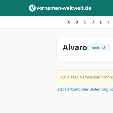
Zum Inhalt springen
vornamen-weltweit.de
A
B
C
D
E
F
Alvaro
männlich
Für diesen Namen sind noch k
Jetzt Herkunft oder Bedeutung v