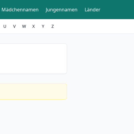
Mädchennamen
Jungennamen
Länder
U
V
W
X
Y
Z