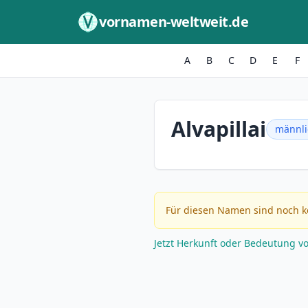
Zum Inhalt springen
vornamen-weltweit.de
A
B
C
D
E
F
Alvapillai
männli
Für diesen Namen sind noch k
Jetzt Herkunft oder Bedeutung v