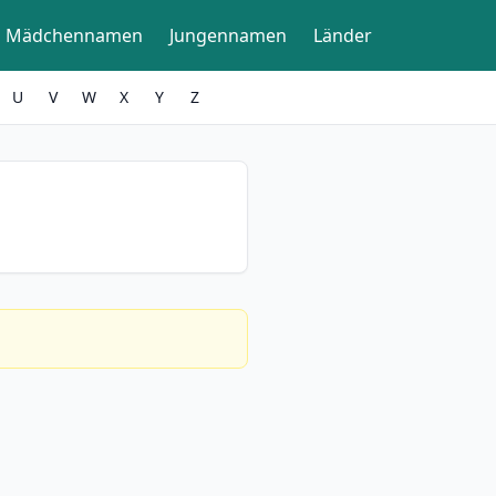
Mädchennamen
Jungennamen
Länder
U
V
W
X
Y
Z