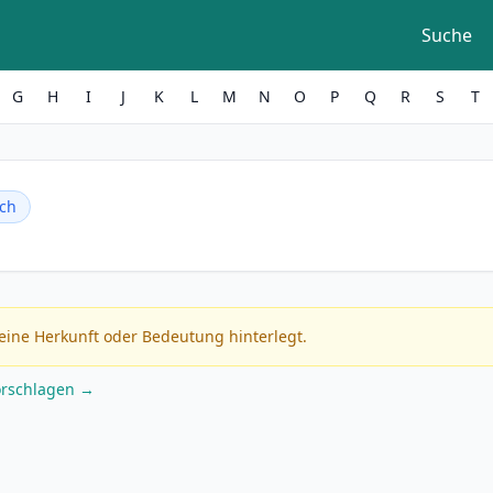
Suche
G
H
I
J
K
L
M
N
O
P
Q
R
S
T
ch
eine Herkunft oder Bedeutung hinterlegt.
orschlagen →