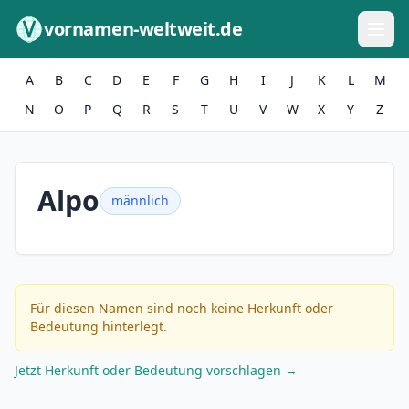
Zum Inhalt springen
vornamen-weltweit.de
A
B
C
D
E
F
G
H
I
J
K
L
M
N
O
P
Q
R
S
T
U
V
W
X
Y
Z
Alpo
männlich
Für diesen Namen sind noch keine Herkunft oder
Bedeutung hinterlegt.
Jetzt Herkunft oder Bedeutung vorschlagen →