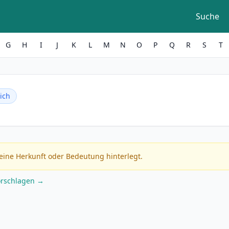
Suche
G
H
I
J
K
L
M
N
O
P
Q
R
S
T
ich
eine Herkunft oder Bedeutung hinterlegt.
orschlagen →