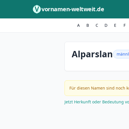
Zum Inhalt springen
vornamen-weltweit.de
A
B
C
D
E
F
Alparslan
männl
Für diesen Namen sind noch k
Jetzt Herkunft oder Bedeutung v