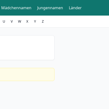
Mädchennamen
Jungennamen
Länder
U
V
W
X
Y
Z