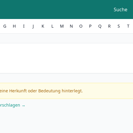
Suche
G
H
I
J
K
L
M
N
O
P
Q
R
S
T
eine Herkunft oder Bedeutung hinterlegt.
orschlagen →