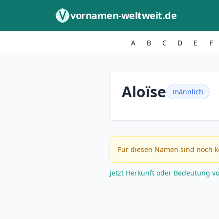
Zum Inhalt springen
vornamen-weltweit.de
A
B
C
D
E
F
Aloïse
männlich
Für diesen Namen sind noch k
Jetzt Herkunft oder Bedeutung v