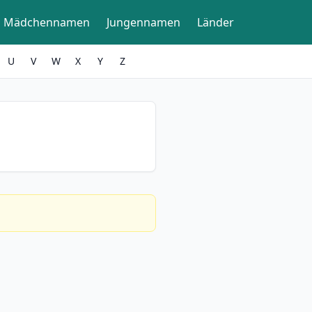
Mädchennamen
Jungennamen
Länder
U
V
W
X
Y
Z