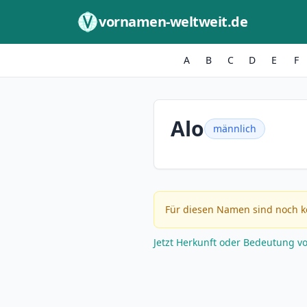
Zum Inhalt springen
vornamen-weltweit.de
A
B
C
D
E
F
Alo
männlich
Für diesen Namen sind noch k
Jetzt Herkunft oder Bedeutung v