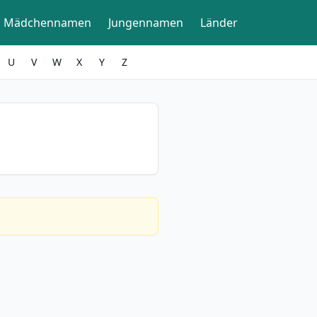
Mädchennamen
Jungennamen
Länder
U
V
W
X
Y
Z