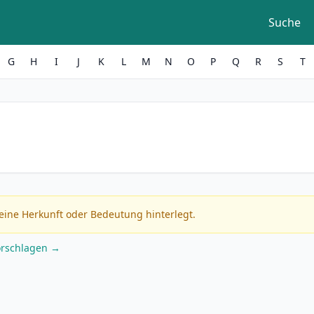
Suche
G
H
I
J
K
L
M
N
O
P
Q
R
S
T
eine Herkunft oder Bedeutung hinterlegt.
orschlagen →