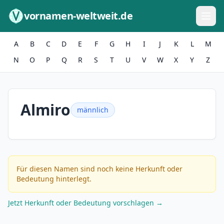
Zum Inhalt springen
vornamen-weltweit.de
A
B
C
D
E
F
G
H
I
J
K
L
M
N
O
P
Q
R
S
T
U
V
W
X
Y
Z
Almiro
männlich
Für diesen Namen sind noch keine Herkunft oder
Bedeutung hinterlegt.
Jetzt Herkunft oder Bedeutung vorschlagen →