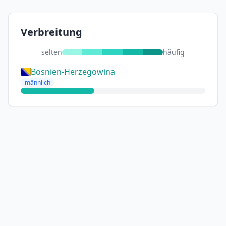
Verbreitung
selten
häufig
Bosnien-Herzegowina
männlich