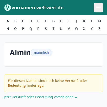
Zum Inhalt springen
vornamen-weltweit.de
A
B
C
D
E
F
G
H
I
J
K
L
M
N
O
P
Q
R
S
T
U
V
W
X
Y
Z
Almin
männlich
Für diesen Namen sind noch keine Herkunft oder
Bedeutung hinterlegt.
Jetzt Herkunft oder Bedeutung vorschlagen →