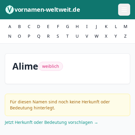
Zum Inhalt springen
vornamen-weltweit.de
A
B
C
D
E
F
G
H
I
J
K
L
M
N
O
P
Q
R
S
T
U
V
W
X
Y
Z
Alime
weiblich
Für diesen Namen sind noch keine Herkunft oder
Bedeutung hinterlegt.
Jetzt Herkunft oder Bedeutung vorschlagen →