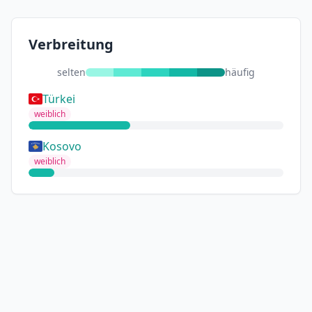
Verbreitung
selten
häufig
Türkei
weiblich
Kosovo
weiblich