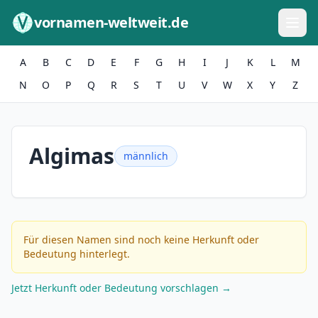
Zum Inhalt springen
vornamen-weltweit.de
A
B
C
D
E
F
G
H
I
J
K
L
M
N
O
P
Q
R
S
T
U
V
W
X
Y
Z
Algimas
männlich
Für diesen Namen sind noch keine Herkunft oder
Bedeutung hinterlegt.
Jetzt Herkunft oder Bedeutung vorschlagen →