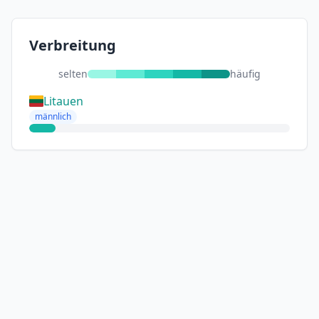
Verbreitung
selten
häufig
Litauen
männlich