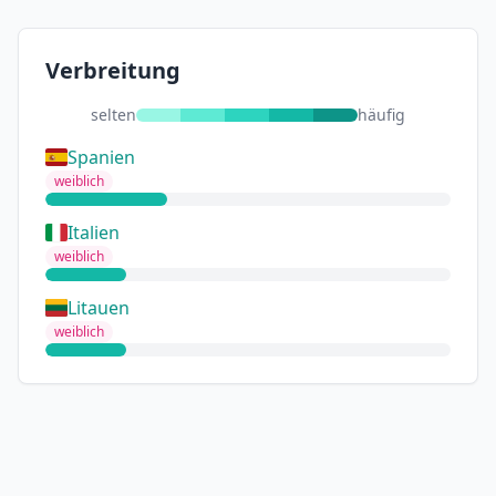
Verbreitung
selten
häufig
Spanien
weiblich
Italien
weiblich
Litauen
weiblich