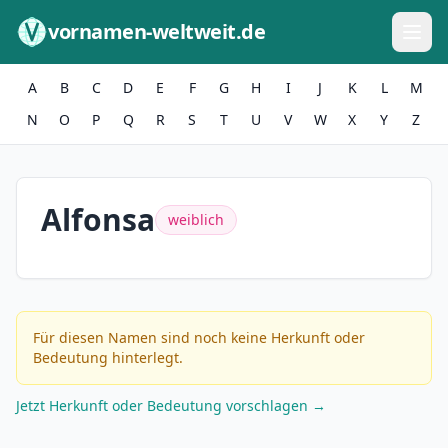
Zum Inhalt springen
vornamen-weltweit.de
A
B
C
D
E
F
G
H
I
J
K
L
M
N
O
P
Q
R
S
T
U
V
W
X
Y
Z
Alfonsa
weiblich
Für diesen Namen sind noch keine Herkunft oder
Bedeutung hinterlegt.
Jetzt Herkunft oder Bedeutung vorschlagen →