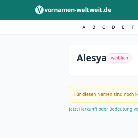
Zum Inhalt springen
vornamen-weltweit.de
A
B
C
D
E
F
Alesya
weiblich
Für diesen Namen sind noch k
Jetzt Herkunft oder Bedeutung v