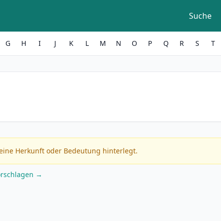
Suche
G
H
I
J
K
L
M
N
O
P
Q
R
S
T
eine Herkunft oder Bedeutung hinterlegt.
orschlagen →