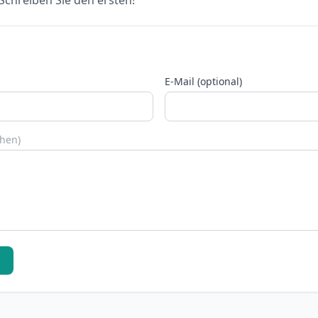
chreiben Sie den ersten!
E-Mail (optional)
chen)