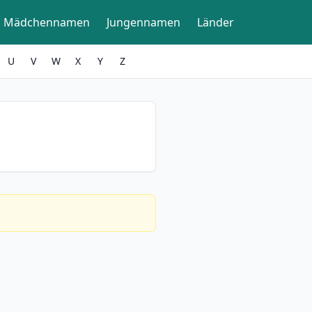
Mädchennamen
Jungennamen
Länder
U
V
W
X
Y
Z